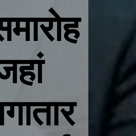
 समारोह
जहां
लगातार