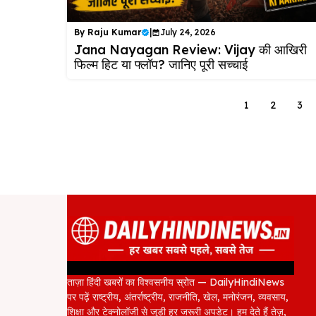
By
Raju Kumar
|
July 24, 2026
Jana Nayagan Review: Vijay की आखिरी
फिल्म हिट या फ्लॉप? जानिए पूरी सच्चाई
1
2
3
ताज़ा हिंदी खबरों का विश्वसनीय स्रोत — DailyHindiNews
पर पढ़ें राष्ट्रीय, अंतर्राष्ट्रीय, राजनीति, खेल, मनोरंजन, व्यवसाय,
शिक्षा और टेक्नोलॉजी से जुड़ी हर जरूरी अपडेट। हम देते हैं तेज़,