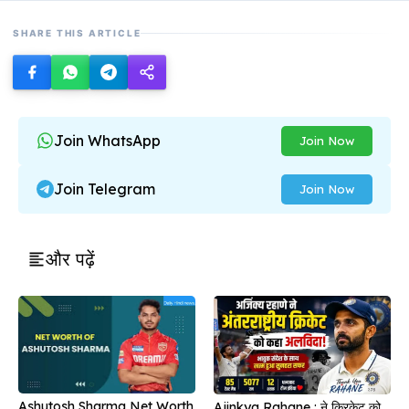
SHARE THIS ARTICLE
Join WhatsApp
Join Now
Join Telegram
Join Now
और पढ़ें
Ashutosh Sharma Net Worth
Ajinkya Rahane : ने क्रिकेट को