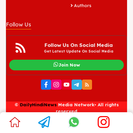
Authors
Follow Us
Follow Us On Social Media
Get Latest Update On Social Media
Join Now
©
DailyHindiNews
Media Network• All rights
reserved